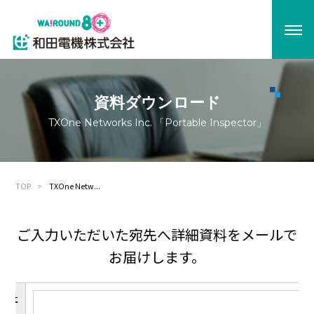
資料ダウンロード
TXOne Networks Inc. 「Portable Inspector」
TOP
TXOne Netw...
ご入力いただいた宛先へ詳細資料をメールで
お届けします。
貴社
名